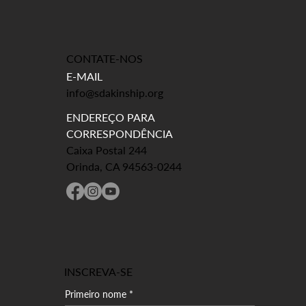
CONTATE-NOS
E-MAIL
info@sdakinship.org
ENDEREÇO PARA
CORRESPONDÊNCIA
Caixa Postal 244
Orinda, CA 94563-0244
INSCREVA-SE
Primeiro nome
*