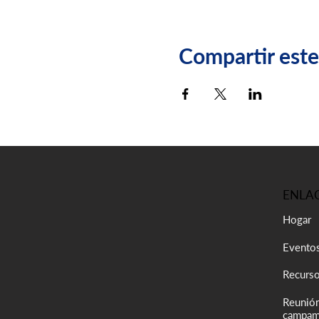
Compartir est
ENLAC
Hogar
Evento
Recurs
Reunión
campam