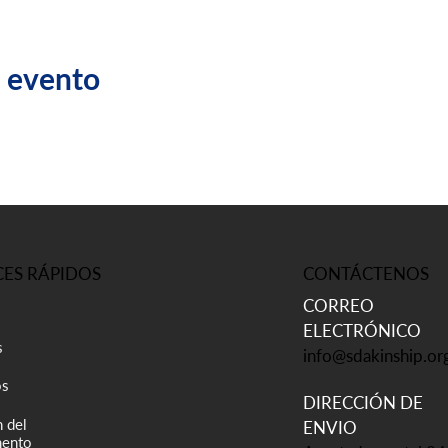
e evento
CONTÁCTENOS
ES RÁPIDOS
CORREO
ELECTRÓNICO
s
info@sdakinship.or
os
DIRECCIÓN DE
 del
ENVIO
ento