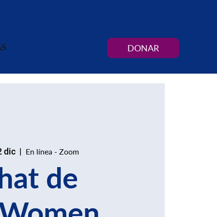
AS
DONAR
2 dic
  |  
En línea - Zoom
hat de
nWomen